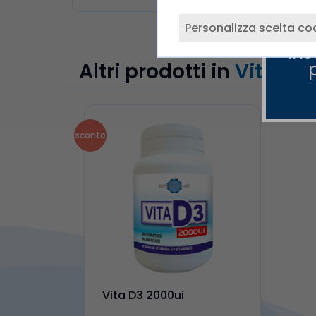
Personalizza scelta co
Ins
Altri prodotti in
Vitami
sconto
Vita D3 2000ui