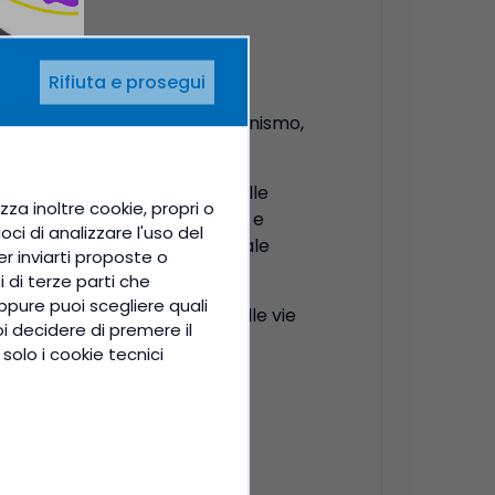
ifese immunitarie, aiutare e
Rifiuta e prosegui
iene assorbita meglio dall’organismo,
nitario e alla protezione delle
zza inoltre cookie, propri o
uisce a ridurre la stanchezza e
ci di analizzare l'uso del
ne del collagene per la normale
per inviarti proposte o
i di terze parti che
ppure puoi scegliere quali
rganismo e la funzionalità delle vie
oi decidere di premere il
solo i cookie tecnici
turali difese dell’organismo,