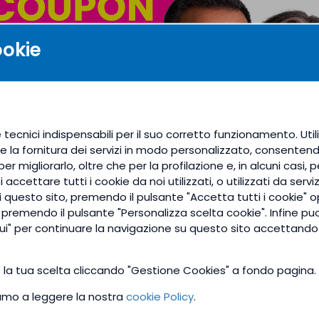
INA C, ECHINACEA e ACEROLA, indicato per migliorare le d
ookie
ie respiratorie ed azione di sostegno e ricostituente.
 giorno ( a colazione ed a pranzo ), la nostra vitamina C v
he una buona parte possa andare dispersa con la pipi.
al mantenimento della normale funzione del sistema immu
 tecnici indispensabili per il suo corretto funzionamento. Utili
ene il normale funzionamento del sistema nervoso e contrib
e la fornitura dei servizi in modo personalizzato, consentendo
accresce l’assorbimento del ferro e favorisce la formazio
er migliorarlo, oltre che per la profilazione e, in alcuni casi, 
 ossa.
accettare tutti i cookie da noi utilizzati, o utilizzati da serviz
questo sito, premendo il pulsante "Accetta tutti i cookie" o
lità delle prime vie respiratorie, le naturali difese dell’o
e premendo il pulsante "Personalizza scelta cookie". Infine pu
ui" per continuare la navigazione su questo sito accettando 
. I frutti di acerola, ricchi di vitamina C, favoriscono le na
tituente e hanno effetto antiossidante.
o la tua scelta cliccando "Gestione Cookies" a fondo pagina.
a Salute Italiana.
tiamo a leggere la nostra
cookie Policy
.