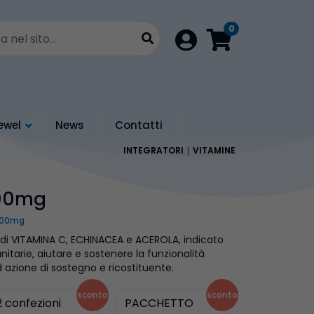
0
Login
ewel
News
Contatti
INTEGRATORI
VITAMINE
000mg
000mg
 di VITAMINA C, ECHINACEA e ACEROLA, indicato
itarie, aiutare e sostenere la funzionalità
d azione di sostegno e ricostituente.
sconto
sconto
2 confezioni
PACCHETTO