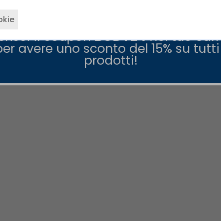
okie
erisci il coupon
BODY24
nel tuo carr
per avere uno sconto del 15% su tutti 
ne
prodotti!