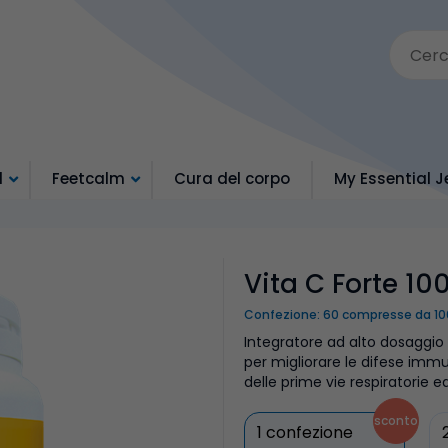
d
Feetcalm
Cura del corpo
My Essential J
Vita C Forte 1
Confezione: 60 compresse da 1
Integratore ad alto dosaggio
per migliorare le difese immun
delle prime vie respiratorie e
sconto
1 confezione