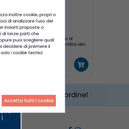
zza inoltre cookie, propri o
ci di analizzare l'uso del
per inviarti proposte o
Shatavari Donna Polvere
i di terze parti che
Superfood naturale, sostegno al
ppure puoi scegliere quali
benessere femminile dalla fertilità alla
oi decidere di premere il
menopausa
solo i cookie tecnici
14,90 €
l 10%
sul tuo primo ordine!
Accetta tutti i cookie
ello
i