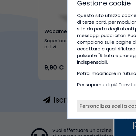
Gestione cookie
Questo sito utilizza cookie
di terze parti, per modular
sito da parte degli utenti p
Wacame Polvere Bio
messaggi pubblicitari. Puoi 
Superfood naturale ricco di principi
compaiono sulle pagine di 
attivi
accettare e quali rifiutar
pulsante "Rifiuta e proseg
indispensabili.
9,90 €
Potrai modificare in futur
Per saperne di più Ti invi
Iscriviti alla newslette
Personalizza scelta co
Ins
Vuoi effettuare un ordine telefonic