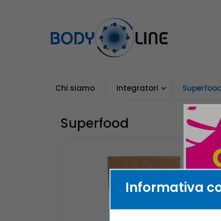
Chi siamo
Integratori
Superfoo
Superfood
Informativa c