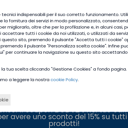
 tecnici indispensabili per il suo corretto funzionamento. Utili
e la fornitura dei servizi in modo personalizzato, consentendo
er migliorarlo, oltre che per la profilazione e, in alcuni casi, 
Zenzero Polvere Bio
accettare tutti i cookie da noi utilizzati, o utilizzati da serviz
Superfood naturale, sostegno alla
questo sito, premendo il pulsante "Accetta tutti i cookie" o
funzionalità digestiva
e premendo il pulsante "Personalizza scelta cookie". Infine pu
ui" per continuare la navigazione su questo sito accettando 
9,90 €
o la tua scelta cliccando "Gestione Cookies" a fondo pagina.
tiamo a leggere la nostra
cookie Policy
.
r Bodyline e avrai subito uno
sconto de
okie
erisci il coupon
BODY24
nel tuo carr
per avere uno sconto del 15% su tutti 
prodotti!
Link veloci
o?