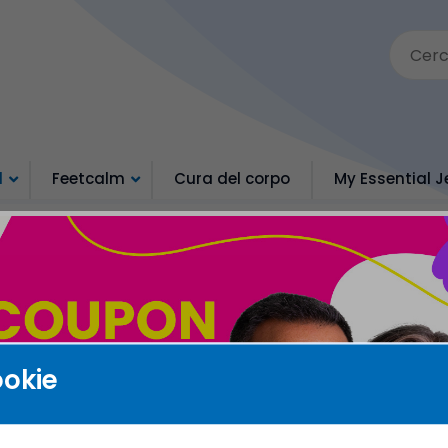
d
Feetcalm
Cura del corpo
My Essential J
ookie