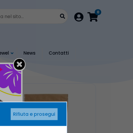
0
Login
ewel
News
Contatti
Rifiuta e prosegui