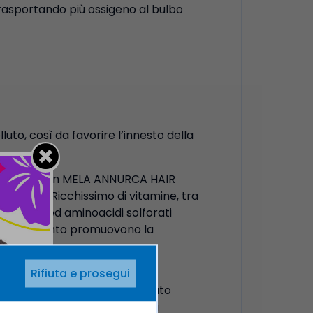
 trasportando più ossigeno al bulbo
uto, così da favorire l’innesto della
mo inserito in MELA ANNURCA HAIR
 e unghie. Ricchissimo di vitamine, tra
 il silicio ed aminoacidi solforati
ento in quanto promuovono la
Rifiuta e prosegui
ndotto uno studio*, randomizzato
nitivamente dimostrato la sua