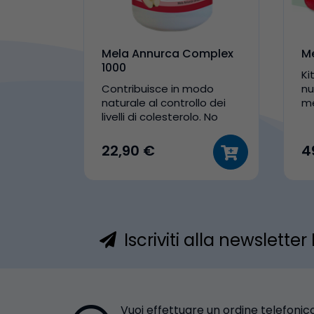
Mela Annurca Complex
Me
1000
Ki
Contribuisce in modo
nu
naturale al controllo dei
me
livelli di colesterolo. No
In
statine
Lo
22,90 €
4
Iscriviti alla newslette
Vuoi effettuare un ordine telefonic