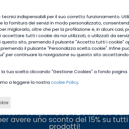
to dei capelli e nel promuoverne la ricrescita.
Mela Annurca è capace già dopo 60 giorni di favorire un au
 tecnici indispensabili per il suo corretto funzionamento. Utili
re di quasi un terzo il peso dei capelli e il loro contenuto
e la fornitura dei servizi in modo personalizzato, consentendo
er migliorarlo, oltre che per la profilazione e, in alcuni casi, 
imostrano, per la prima volta, che l’assunzione per via ora
accettare tutti i cookie da noi utilizzati, o utilizzati da serviz
urca è in grado di garantire effetti benefici sulla crescit
questo sito, premendo il pulsante "Accetta tutti i cookie" o
’ambito della moderna medicina dermatologica, senza però 
e premendo il pulsante "Personalizza scelta cookie". Infine pu
ù utilizzati.
ui" per continuare la navigazione su questo sito accettando 
on la co-presenza di zinco, biotina e selenio, coadiuvano 
to, è possibile affermare che
i risultati clinici ottenuti
o la tua scelta cliccando "Gestione Cookies" a fondo pagina.
a Annurca.
tiamo a leggere la nostra
cookie Policy
.
okie
erisci il coupon
BODY24
nel tuo carr
per avere uno sconto del 15% su tutti 
prodotti!