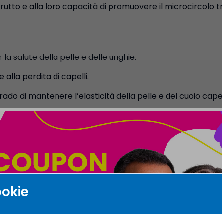
 frutto e alla loro capacità di promuovere il microcircolo
la salute della pelle e delle unghie.
 alla perdita di capelli.
ado di mantenere l’elasticità della pelle e del cuoio capell
ne della Mela Annurca sulla ricrescita dei capelli abbia
onsiderato un alimento utile alla bellezza di capelli, pelle
o B, contiene importanti minerali quali il potassio, lo zinco,
e, sono importanti per frenare la calvizie ed il diradam
cui sono costituiti i capelli: la cheratina.
ookie
di questo estratto polifenolico di Mela Annurca è stato co
volontari sani con alopecia moderata, nel quale si è defi