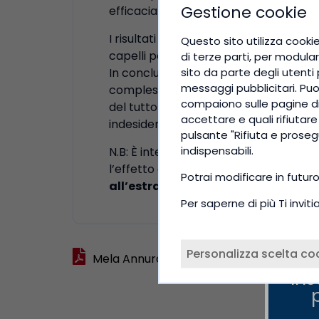
Gestione cookie
efficacia nel contrastare il diradamen
I risultati provano che l’estratto di 
Questo sito utilizza cookie
capelli per cm2 di cute e di incrementa
di terze parti, per modular
sito da parte degli utenti p
In conclusione, gli studi presentati d
messaggi pubblicitari. Puoi 
complesso procianidinico della Mela Ann
compaiono sulle pagine di 
del tutto efficace e competitivo nell
accettare e quali rifiutar
indesiderati dei farmaci attualmente pi
pulsante "Rifiuta e proseg
indispensabili.
N.B: È interessante notare che studi c
l’effetto dell’estratto stesso. Pertan
Potrai modificare in futur
all’estratto procianidinico di Mel
Per saperne di più Ti invi
Personalizza scelta co
Mela Annurca Hair scheda tecnica
Ins