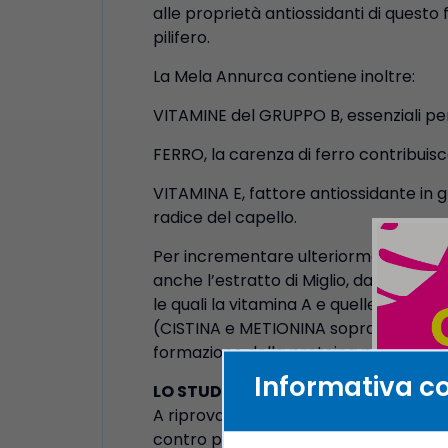
alle proprietà antiossidanti di questo
pilifero.
La Mela Annurca contiene inoltre:
VITAMINE del GRUPPO B, essenziali per 
FERRO, la carenza di ferro contribuisce
VITAMINA E, fattore antiossidante in gr
radice del capello.
Per incrementare ulteriormente l’azio
anche l’estratto di Miglio, da sempre c
le quali la vitamina A e quelle del grupp
(CISTINA e METIONINA soprattutto) ch
formazione della proteina principale di 
Informativa c
LO STUDIO
A riprova delle incredibili proprietà 
contro placebo, che ha coinvolto 250 