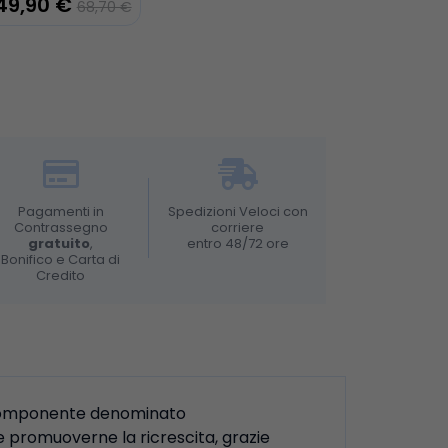
49,90 €
68,70 €
Pagamenti in
Spedizioni Veloci con
Contrassegno
corriere
gratuito
,
entro 48/72 ore
Bonifico e Carta di
Credito
un componente denominato
 e promuoverne la ricrescita, grazie