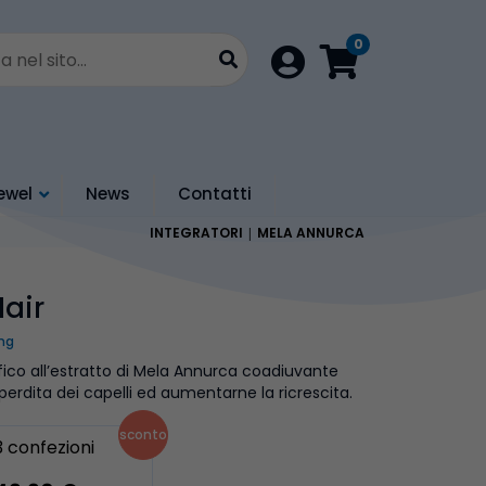
0
Login
ewel
News
Contatti
INTEGRATORI
MELA ANNURCA
air
mg
fico all’estratto di Mela Annurca coadiuvante
a perdita dei capelli ed aumentarne la ricrescita.
sconto
3 confezioni