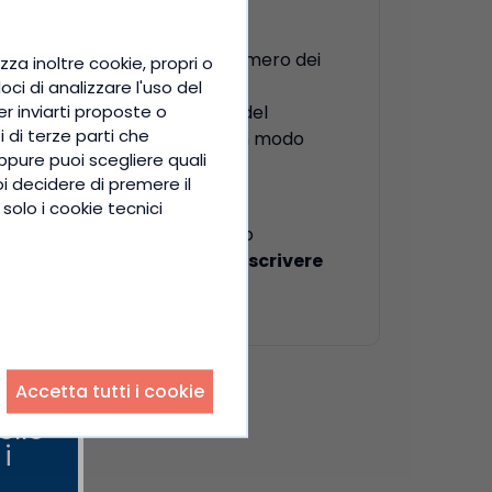
mento di circa il doppio del numero dei
zza inoltre cookie, propri o
 di cheratina.
ci di analizzare l'uso del
per inviarti proposte o
le di una formulazione a base del
i di terze parti che
a ed il trofismo dei capelli, in modo
ppure puoi scegliere quali
apportare i classici effetti
oi decidere di premere il
solo i cookie tecnici
in modo solo poco significativo
 sono quasi interamente da ascrivere
Accetta tutti i cookie
ello
i