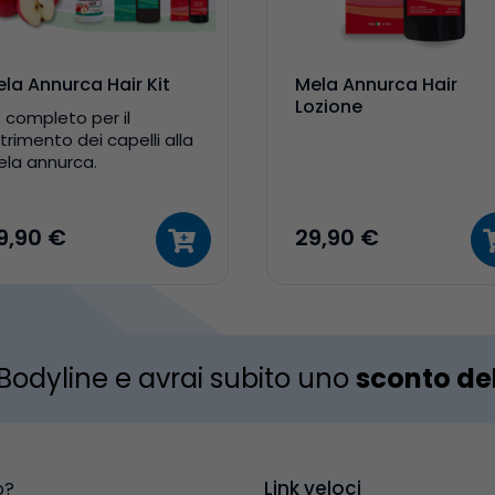
la Annurca Hair Kit
Mela Annurca Hair
Lozione
t completo per il
trimento dei capelli alla
la annurca.
tegratore, Shampoo e
zione
9,90 €
29,90 €
r Bodyline e avrai subito uno
sconto de
Link veloci
o?