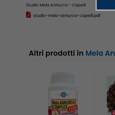
Studio Mela Annurca - Capelli
studio-mela-annurca-capelli.pdf
Altri prodotti in
Mela A