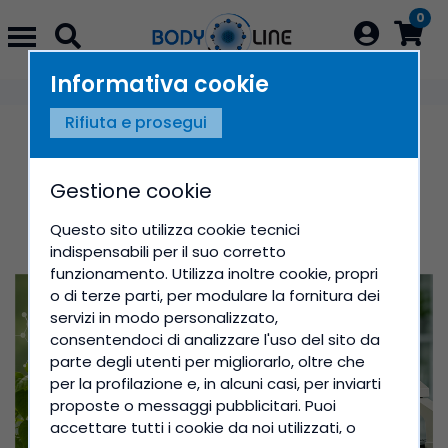
0
Login
Informativa cookie
NEWS
Rifiuta e prosegui
18 maggio 2026
Isoflavoni del Kudzu: cosa
Gestione cookie
dice la ricerca scientifica
Questo sito utilizza cookie tecnici
indispensabili per il suo corretto
funzionamento. Utilizza inoltre cookie, propri
o di terze parti, per modulare la fornitura dei
servizi in modo personalizzato,
consentendoci di analizzare l'uso del sito da
parte degli utenti per migliorarlo, oltre che
per la profilazione e, in alcuni casi, per inviarti
proposte o messaggi pubblicitari. Puoi
accettare tutti i cookie da noi utilizzati, o