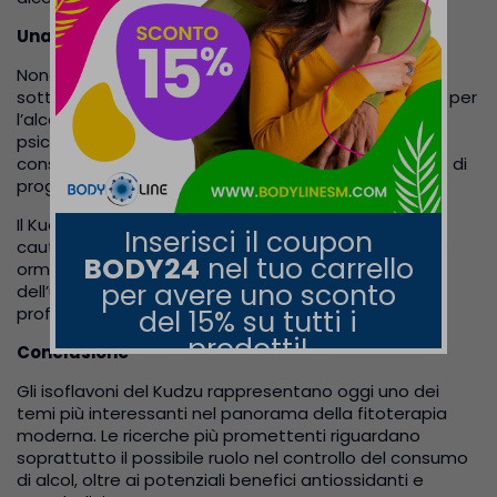
Una ricerca ancora in evoluzione
Nonostante i risultati promettenti, gli esperti
sottolineano che il Kudzu non rappresenta una cura per
l’alcolismo e non sostituisce percorsi medici o
psicologici specifici. Può eventualmente essere
considerato un supporto complementare all’interno di
programmi strutturati.
Il Kudzu è generalmente ben tollerato, ma richiede
Inserisci il coupon
cautela in caso di gravidanza, allattamento, terapie
BODY24
nel tuo carrello
ormonali o patologie estrogeno-dipendenti. Prima
per avere uno sconto
dell’utilizzo è sempre consigliabile rivolgersi a un
professionista sanitario qualificato.
del 15% su tutti i
prodotti!
Conclusione
Gli isoflavoni del Kudzu rappresentano oggi uno dei
temi più interessanti nel panorama della fitoterapia
moderna. Le ricerche più promettenti riguardano
soprattutto il possibile ruolo nel controllo del consumo
di alcol, oltre ai potenziali benefici antiossidanti e