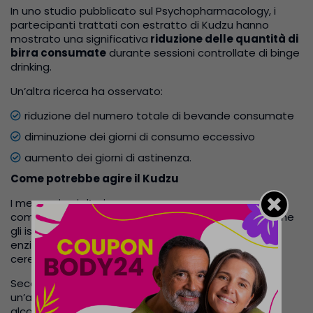
In uno studio pubblicato sul Psychopharmacology, i
partecipanti trattati con estratto di Kudzu hanno
mostrato una significativa
riduzione delle quantità di
birra consumate
durante sessioni controllate di binge
drinking.
Un’altra ricerca ha osservato:
riduzione del numero totale di bevande consumate
diminuzione dei giorni di consumo eccessivo
aumento dei giorni di astinenza.
Come potrebbe agire il Kudzu
I meccanismi d’azione non sono ancora
completamente chiariti, ma gli studiosi ipotizzano che
gli isoflavoni del Kudzu possano influenzare alcuni
enzimi coinvolti nel metabolismo dell’alcol e i circuiti
cerebrali legati alla gratificazione.
Secondo alcune ipotesi, il Kudzu potrebbe favorire
un’assunzione più lenta e moderata delle bevande
alcoliche, contribuendo così a
ridurne il consumo
.