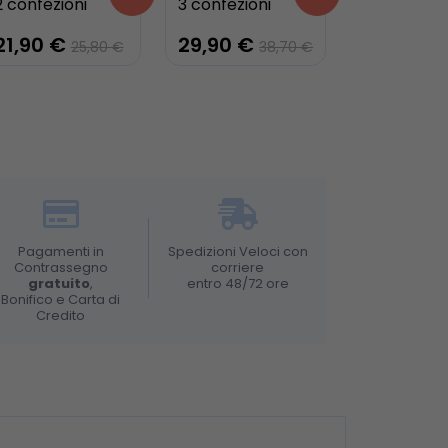
2 confezioni
3 confezioni
21,90 €
29,90 €
25,80 €
38,70 €
Pagamenti in
Spedizioni Veloci con
Contrassegno
corriere
gratuito
,
entro 48/72 ore
Bonifico e Carta di
Credito