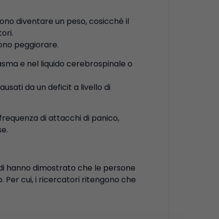
ssono diventare un peso, cosicché il
ori.
sono peggiorare.
lasma e nel liquido cerebrospinale o
sati da un deficit a livello di
requenza di attacchi di panico,
se.
tudi hanno dimostrato che le persone
Per cui, i ricercatori ritengono che