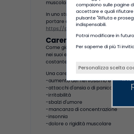
muscolare, ridurre il rischio di malatt
compaiono sulle pagine di 
accettare e quali rifiutar
In uno studio controllato con placeb
pulsante "Rifiuta e proseg
portare ad un aumento del rilascio di 
indispensabili.
https://pubmed.ncbi.nlm.nih.gov/180
Potrai modificare in futur
Carenza di Gaba
Per saperne di più Ti invi
Come già detto, il GABA ha un effetto 
nei suoi effetti, ma per il corpo, e s
costante mette a dura prova le cellu
Personalizza scelta co
Una carenza di Gaba potrebbe porta
Ins
-aumento del nervosismo e dell'ansia
-attacchi d'ansia o di panico
-irritabilità
-sbalzi d'umore
-mancanza di concentrazione
-insonnia
-dolore o rigidità muscolare