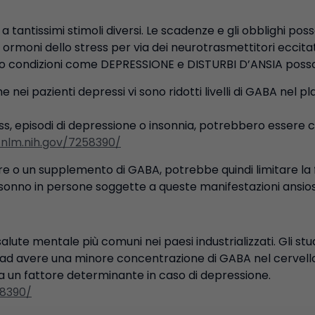
a tantissimi stimoli diversi. Le scadenze e gli obblighi po
ormoni dello stress per via dei neurotrasmettitori eccitat
corpo condizioni come DEPRESSIONE e DISTURBI D’ANSIA pos
nei pazienti depressi vi sono ridotti livelli di GABA nel p
s, episodi di depressione o insonnia, potrebbero essere cau
.nlm.nih.gov/7258390/
e o un supplemento di GABA, potrebbe quindi limitare la f
 il sonno in persone soggette a queste manifestazioni ansio
alute mentale più comuni nei paesi industrializzati. Gli s
d avere una minore concentrazione di GABA nel cervello. 
a un fattore determinante in caso di depressione.
58390/