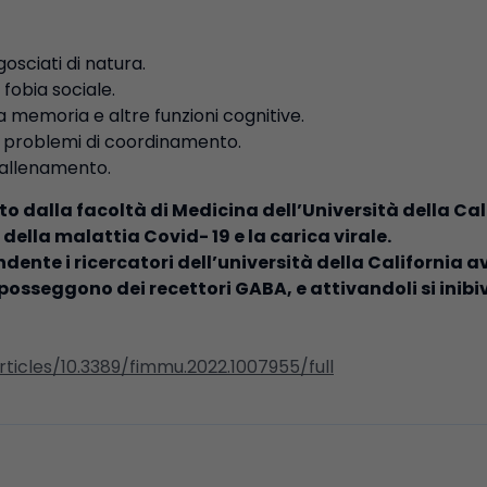
gosciati di natura.
 fobia sociale.
a memoria e altre funzioni cognitive.
 e problemi di coordinamento.
t-allenamento.
 dalla facoltà di Medicina dell’Università della Cali
 della malattia Covid- 19 e la carica virale.
endente i ricercatori dell’università della Californi
 posseggono dei recettori GABA, e attivandoli si inibi
rticles/10.3389/fimmu.2022.1007955/full