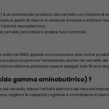
è un aminoacido prodotto dal cervello con funzioni di n
ruolo è quello di ridurre la tensione emotiva e limitare l'
'attività neuroelettrica.
 nel cervello potrebbero andare fuori controllo.
ma volta nel 1883, quando era conosciuto solo come prodot
ricercatori scoprirono l'aminoacido anche nel cervello dei 
itore inibitore potevano essere spiegati solo 16 anni do
acido gamma aminobutirrico) ?
o sul cervello, riduce l’attività elettrica dei neuroni ind
 sonno, migliora le capacità cognitive e contribuisce a ridurre 