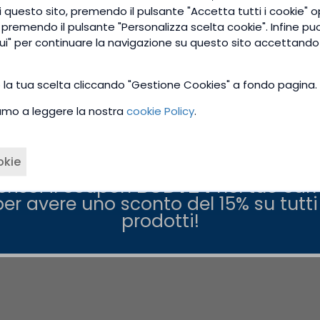
ie cardiache e rafforzare le ossa.
questo sito, premendo il pulsante "Accetta tutti i cookie" o
e premendo il pulsante "Personalizza scelta cookie". Infine pu
o, i ricercatori hanno dimostrato che l'assunzione di GAB
ui" per continuare la navigazione su questo sito accettando 
ormoni della crescita.
91016/
o la tua scelta cliccando "Gestione Cookies" a fondo pagina.
tiamo a leggere la nostra
cookie Policy
.
inibitorio. A prima vista, il termine sembra mostrare una 
oprattutto per il cervello, è importante spegnersi. Questo 
le nervose.
okie
re a:
erisci il coupon
BODY24
nel tuo carr
per avere uno sconto del 15% su tutti 
prodotti!