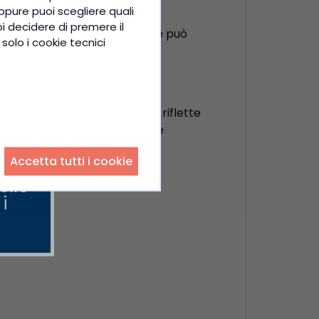
ppure puoi scegliere quali
oi decidere di premere il
A come integratore alimentare può
solo i cookie tecnici
connotazione negativa che si riflette
perché uno stato di eccitazione
Accetta tutti i cookie
ello
i