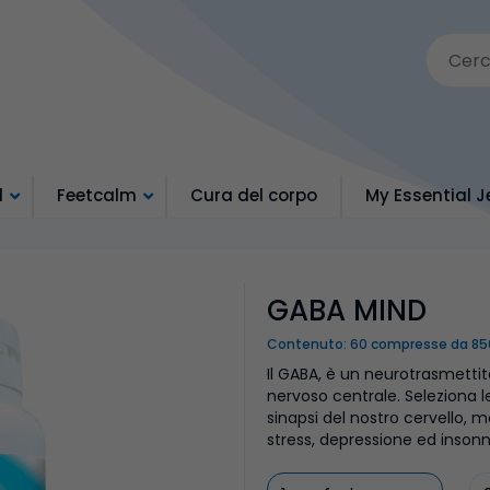
d
Feetcalm
Cura del corpo
My Essential J
GABA MIND
Contenuto: 60 compresse da 850
Il GABA, è un neurotrasmetti
nervoso centrale. Seleziona l
sinapsi del nostro cervello, m
stress, depressione ed insonn